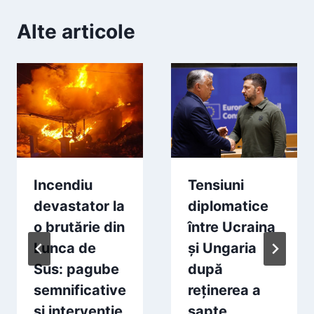
Alte articole
Incendiu
Tensiuni
devastator la
diplomatice
o brutărie din
între Ucraina
Lunca de
și Ungaria
Sus: pagube
după
semnificative
reținerea a
și intervenție
șapte