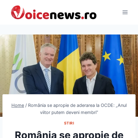
Skip
to
content
Home
/
România se apropie de aderarea la OCDE: „Anul
viitor putem deveni membri”
STIRI
România se apropie de