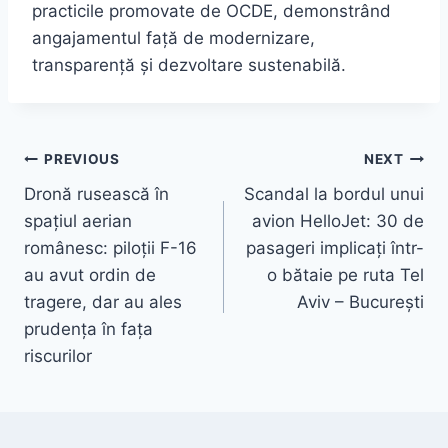
practicile promovate de OCDE, demonstrând
angajamentul față de modernizare,
transparență și dezvoltare sustenabilă.
Navigare
PREVIOUS
NEXT
Dronă rusească în
Scandal la bordul unui
în
spațiul aerian
avion HelloJet: 30 de
articole
românesc: piloții F-16
pasageri implicați într-
au avut ordin de
o bătaie pe ruta Tel
tragere, dar au ales
Aviv – București
prudența în fața
riscurilor