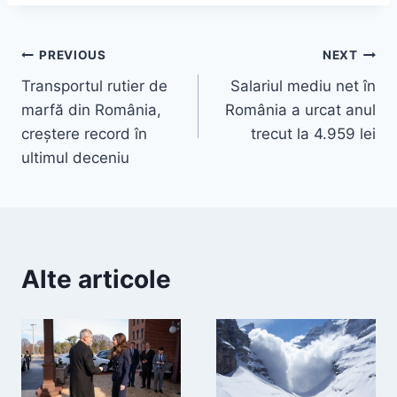
Navigare
PREVIOUS
NEXT
Transportul rutier de
Salariul mediu net în
în
marfă din România,
România a urcat anul
articole
creștere record în
trecut la 4.959 lei
ultimul deceniu
Alte articole