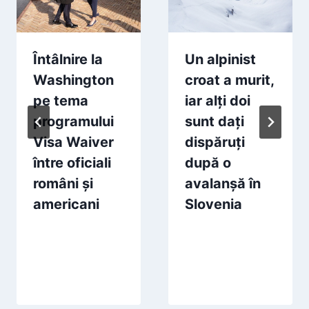
Întâlnire la
Un alpinist
Washington
croat a murit,
pe tema
iar alți doi
programului
sunt dați
Visa Waiver
dispăruți
între oficiali
după o
români și
avalanșă în
americani
Slovenia