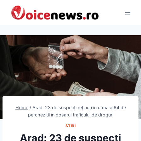
Skip
to
content
Home
/
Arad: 23 de suspecți reținuți în urma a 64 de
percheziții în dosarul traficului de droguri
STIRI
Arad: 23 de suspecți