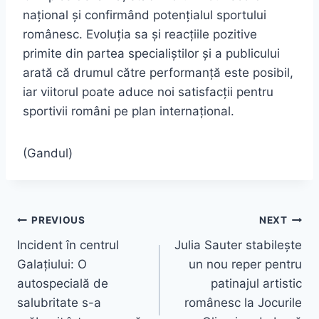
național și confirmând potențialul sportului
românesc. Evoluția sa și reacțiile pozitive
primite din partea specialiștilor și a publicului
arată că drumul către performanță este posibil,
iar viitorul poate aduce noi satisfacții pentru
sportivii români pe plan internațional.
(Gandul)
Navigare
PREVIOUS
NEXT
Incident în centrul
Julia Sauter stabilește
în
Galațiului: O
un nou reper pentru
articole
autospecială de
patinajul artistic
salubritate s-a
românesc la Jocurile