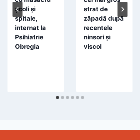
școli și
strat de
spitale,
zăpadă după
internat la
recentele
Psihiatrie
ninsori și
Obregia
viscol