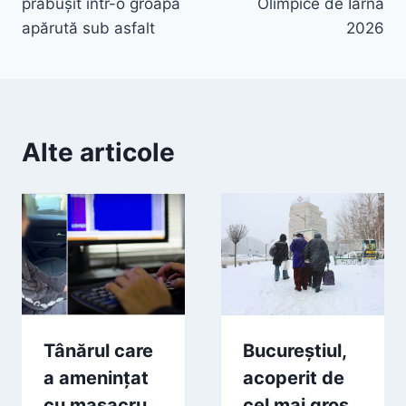
prăbușit într-o groapă
Olimpice de Iarnă
apărută sub asfalt
2026
Alte articole
Tânărul care
Bucureștiul,
a amenințat
acoperit de
cu masacru
cel mai gros