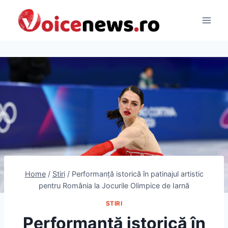
Skip
to
content
Home
/
Stiri
/
Performanță istorică în patinajul artistic
pentru România la Jocurile Olimpice de Iarnă
STIRI
Performanță istorică în