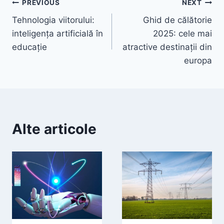
Navigare
PREVIOUS
NEXT
Tehnologia viitorului:
Ghid de călătorie
în
inteligența artificială în
2025: cele mai
articole
educație
atractive destinații din
europa
Alte articole