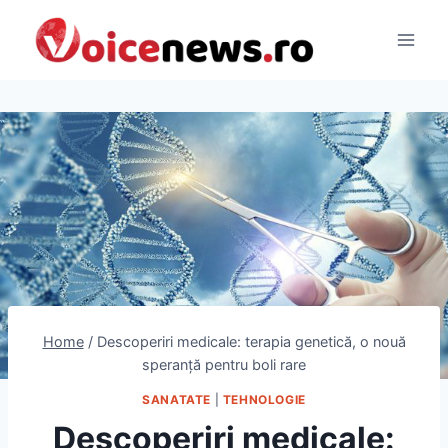
Skip
to
content
Home
/
Descoperiri medicale: terapia genetică, o nouă
speranță pentru boli rare
SANATATE
|
TEHNOLOGIE
Descoperiri medicale: