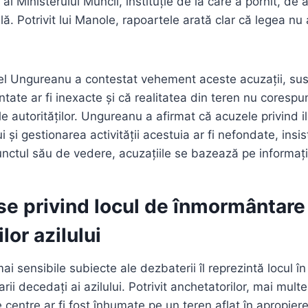
l Ministerului Muncii, instituție de la care a pornit, de al
lă. Potrivit lui Manole, rapoartele arată clar că legea nu
uel Ungureanu a contestat vehement aceste acuzații, su
entate ar fi inexacte și că realitatea din teren nu cores
e autorităților. Ungureanu a afirmat că acuzele privind i
lui și gestionarea activității acestuia ar fi nefondate, ins
punctul său de vedere, acuzațiile se bazează pe informați
se privind locul de înmormântare
lor azilului
ai sensibile subiecte ale dezbaterii îl reprezintă locul în
arii decedați ai azilului. Potrivit anchetatorilor, mai mul
 centre ar fi fost înhumate pe un teren aflat în apropiere