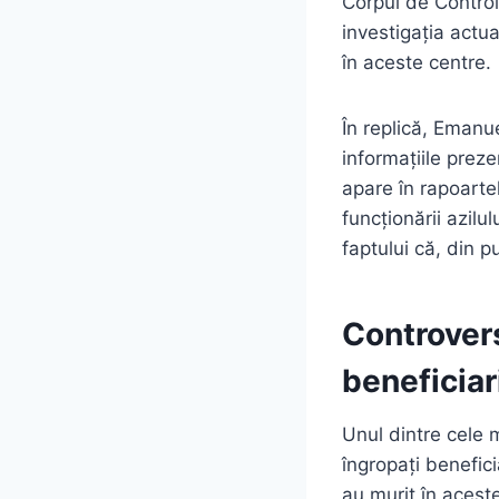
Corpul de Control a
investigația actua
în aceste centre.
În replică, Eman
informațiile prez
apare în rapoartel
funcționării azilu
faptului că, din 
Controver
beneficiari
Unul dintre cele m
îngropați benefici
au murit în aceste