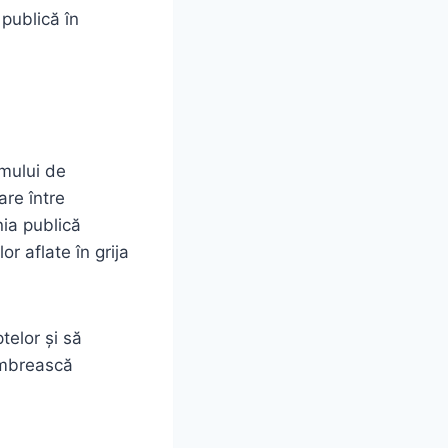
publică în
emului de
are între
nia publică
r aflate în grija
telor și să
 umbrească