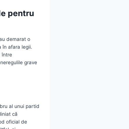
le pentru
 au demarat o
în afara legii.
 între
d neregulile grave
ru al unui partid
liniat că
d oficial de