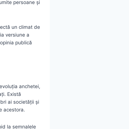
numite persoane și
flectă un climat de
ria versiune a
, opinia publică
 evoluția anchetei,
ți. Există
ri ai societății și
e acestora.
apid la semnalele