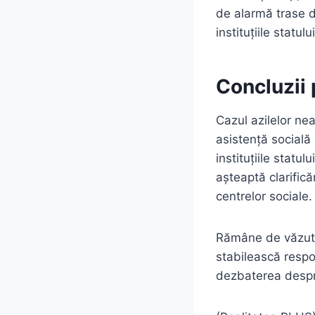
de alarmă trase d
instituțiile statul
Concluzii 
Cazul azilelor nea
asistență socială
instituțiile statu
așteaptă clarifică
centrelor sociale.
Rămâne de văzut d
stabilească respo
dezbaterea despre