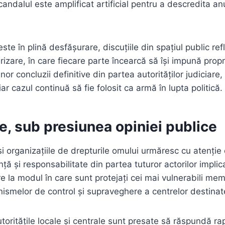
scandalul este amplificat artificial pentru a descredita a
este în plină desfășurare, discuțiile din spațiul public re
rizare, în care fiecare parte încearcă să își impună prop
unor concluzii definitive din partea autorităților judiciare
ar cazul continuă să fie folosit ca armă în lupta politică.
le, sub presiunea opiniei publice
și organizațiile de drepturile omului urmăresc cu atenție
ă și responsabilitate din partea tuturor actorilor implica
ire la modul în care sunt protejați cei mai vulnerabili memb
nismelor de control și supraveghere a centrelor destinat
utoritățile locale și centrale sunt presate să răspundă r