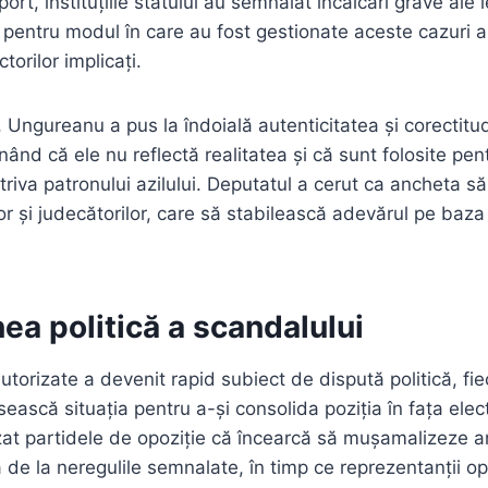
port, instituțiile statului au semnalat încălcări grave ale le
 pentru modul în care au fost gestionate aceste cazuri a
torilor implicați.
, Ungureanu a pus la îndoială autenticitatea și corectitu
ând că ele nu reflectă realitatea și că sunt folosite pen
otriva patronului azilului. Deputatul a cerut ca ancheta să 
or și judecătorilor, care să stabilească adevărul pe baza
a politică a scandalului
utorizate a devenit rapid subiect de dispută politică, fi
ească situația pentru a-și consolida poziția în fața elect
uzat partidele de opoziție că încearcă să mușamalizeze 
 de la neregulile semnalate, în timp ce reprezentanții op