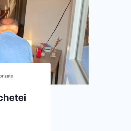
torizate
nchetei