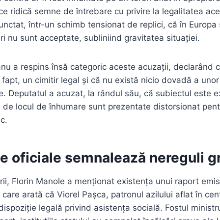
e ridică semne de întrebare cu privire la legalitatea aces
unctat, într-un schimb tensionat de replici, că în Europa
i nu sunt acceptate, subliniind gravitatea situației.
 a respins însă categoric aceste acuzații, declarând c
e fapt, un cimitir legal și că nu există nicio dovadă a unor
. Deputatul a acuzat, la rândul său, că subiectul este ex
te de locul de înhumare sunt prezentate distorsionat pen
c.
 oficiale semnalează nereguli g
rii, Florin Manole a menționat existența unui raport emi
e, care arată că Viorel Pașca, patronul azilului aflat în ce
dispoziție legală privind asistența socială. Fostul ministr