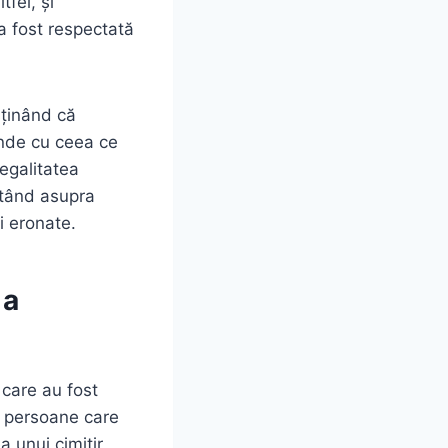
tfel, și
 a fost respectată
sținând că
punde cu ceea ce
legalitatea
istând asupra
i eronate.
 a
 care au fost
te persoane care
a unui cimitir