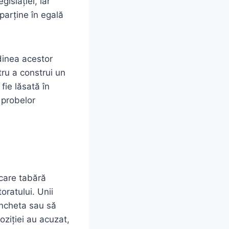
gislației, iar
parține în egală
dinea acestor
tru a construi un
fie lăsată în
 probelor
ecare tabără
oratului. Unii
ancheta sau să
oziției au acuzat,