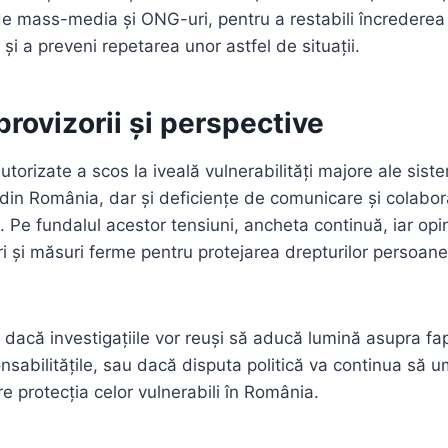
e mass-media și ONG-uri, pentru a restabili încrederea 
ui și a preveni repetarea unor astfel de situații.
provizorii și perspective
utorizate a scos la iveală vulnerabilități majore ale sist
 din România, dar și deficiențe de comunicare și colabor
lui. Pe fundalul acestor tensiuni, ancheta continuă, iar opi
ri și măsuri ferme pentru protejarea drepturilor persoanelo
acă investigațiile vor reuși să aducă lumină asupra fap
nsabilitățile, sau dacă disputa politică va continua să
 protecția celor vulnerabili în România.