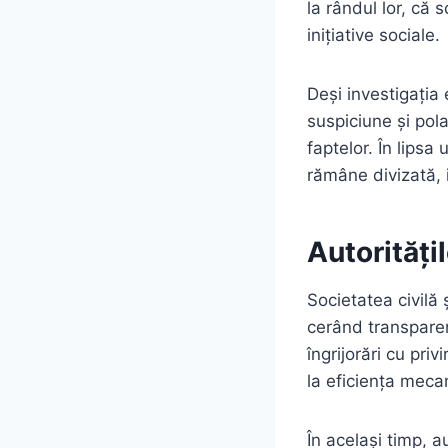
la rândul lor, că 
inițiative sociale.
Deși investigația 
suspiciune și pola
faptelor. În lipsa 
rămâne divizată, i
Autorități
Societatea civilă 
cerând transparenț
îngrijorări cu priv
la eficiența meca
În același timp, a