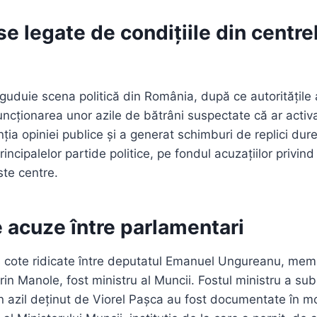
e legate de condițiile din centre
uduie scena politică din România, după ce autoritățile
ncționarea unor azile de bătrâni suspectate că ar activa 
ția opiniei publice și a generat schimburi de replici dure
rincipalelor partide politice, pe fondul acuzațiilor privin
te centre.
 acuze între parlamentari
 cote ridicate între deputatul Emanuel Ungureanu, memb
orin Manole, fost ministru al Muncii. Fostul ministru a sub
un azil deținut de Viorel Pașca au fost documentate în mo