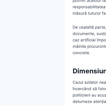
potrivit acestui ra
responsabilitatea
măsură tuturor fac
De cealaltă parte
documente, susțin
caz artificial împ
mâinile procuroril
concrete.
Dimensiune
Cazul azilelor nea
încercând să folos
politicieni au ac
deturneze atenția