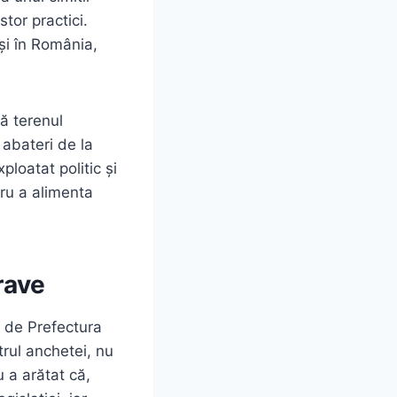
tor practici.
 și în România,
ă terenul
 abateri de la
ploatat politic și
tru a alimenta
rave
s de Prefectura
ntrul anchetei, nu
u a arătat că,