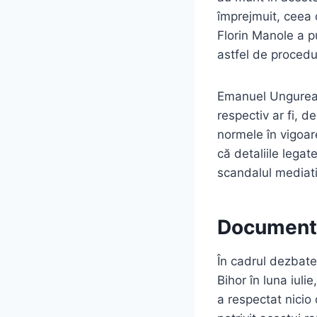
împrejmuit, ceea c
Florin Manole a p
astfel de procedur
Emanuel Ungureanu
respectiv ar fi, d
normele în vigoare
că detaliile lega
scandalul mediati
Documente
În cadrul dezbate
Bihor în luna iuli
a respectat nicio 