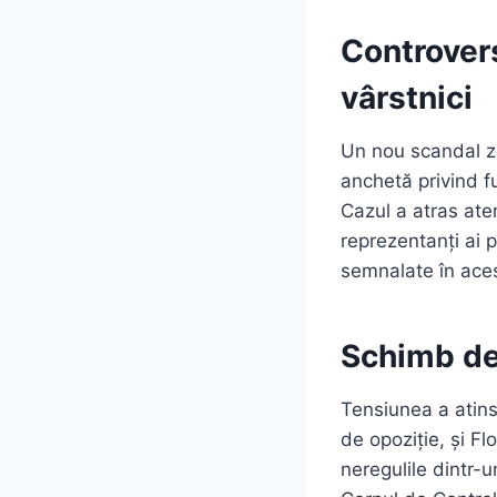
Controvers
vârstnici
Un nou scandal zg
anchetă privind fu
Cazul a atras aten
reprezentanți ai p
semnalate în aces
Schimb de
Tensiunea a atins
de opoziție, și Fl
neregulile dintr-